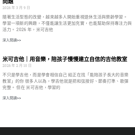
問題
2026 年 3 月 9 日
隨著生活型態的改變，越來越多人開始重視退休生活與樂齡學習。
學習一項新的興趣，不僅能讓生活更加充實，也能幫助保持專注力與
活力。 2026 年，米可吉他
深入閱讀>>
米可吉他｜用音樂，陪孩子慢慢建立自信的吉他教室
2026 年 2 月 10 日
不只是學吉他，而是學會相信自己 給正在找「能陪孩子長大的音樂
教室」的你 很多人以為，學吉他就是把和弦按好、節奏打準、歌彈
完整。 但在 米可吉他，學習的
深入閱讀>>