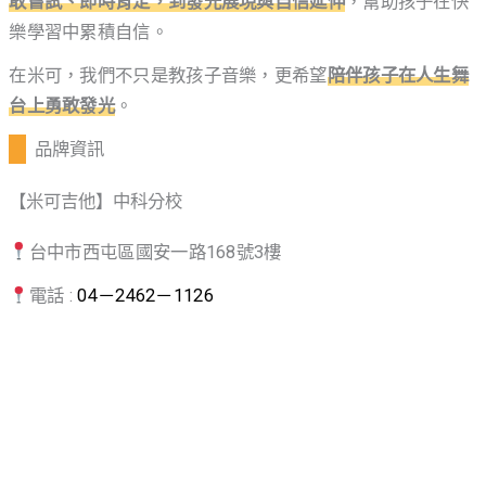
敢嘗試、即時肯定，到發光展現與自信延伸
，幫助孩子在快
樂學習中累積自信。
在米可，我們不只是教孩子音樂，更希望
陪伴孩子在人生舞
台上勇敢發光
。
品牌資訊
【米可吉他】中科分校
台中市西屯區國安一路168號3樓
電話 :
04－2462－1126