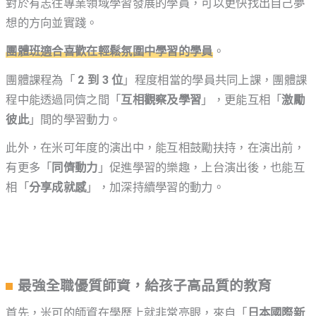
對於有志往專業領域學習發展的學員，可以更快找出自己夢
想的方向並實踐。
團體班適合喜歡在輕鬆氛圍中學習的學員
。
團體課程為「
2 到 3 位
」程度相當的學員共同上課，團體課
程中能透過同儕之間「
互相觀察及學習
」，更能互相「
激勵
彼此
」間的學習動力。
此外，在米可年度的演出中，能互相鼓勵扶持，在演出前，
有更多「
同儕動力
」促進學習的樂趣，上台演出後，也能互
相「
分享成就感
」，加深持續學習的動力。
最強全職優質師資，給孩子高品質的教育
首先，米可的師資在學歷上就非常亮眼，來自「
日本國際新